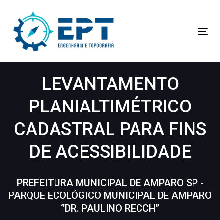
Skip
Skip
to
primary
links
Tog
navigation
navi
Skip
to
LEVANTAMENTO
content
PLANIALTIMÉTRICO
CADASTRAL PARA FINS
DE ACESSIBILIDADE
PREFEITURA MUNICIPAL DE AMPARO SP -
PARQUE ECOLÓGICO MUNICIPAL DE AMPARO
‘’DR. PAULINO RECCH’’